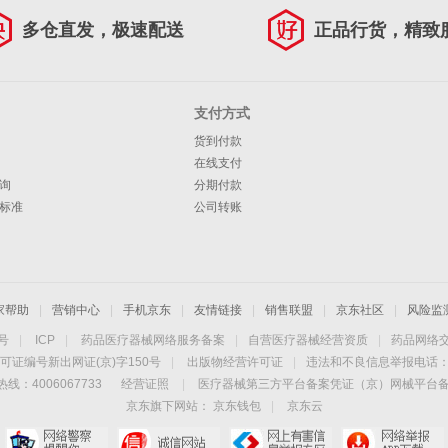
多仓直发，极速配送
正品行货，精致
支付方式
货到付款
在线支付
询
分期付款
标准
公司转账
家帮助
|
营销中心
|
手机京东
|
友情链接
|
销售联盟
|
京东社区
|
风险监
4号
|
ICP
|
药品医疗器械网络服务备案
|
自营医疗器械经营资质
|
药品网络
可证编号新出网证(京)字150号
|
出版物经营许可证
|
违法和不良信息举报电话：40
线：4006067733
经营证照
|
医疗器械第三方平台备案凭证（京）网械平台备字（
京东旗下网站：
京东钱包
|
京东云