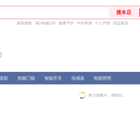
家装智能
满199减100
健康守护
中外美酒
个人护理
纸品家清
安防
智能门锁
智能开关
传感器
智能照明
努力加载中，请稍后...