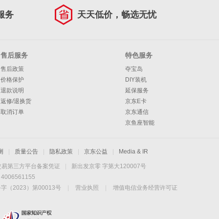
服务
天天低价，畅选无忧
售后服务
特色服务
售后政策
夺宝岛
价格保护
DIY装机
退款说明
延保服务
返修/退换货
京东E卡
取消订单
京东通信
京鱼座智能
测
|
质量公告
|
隐私政策
|
京东公益
|
Media & IR
交易第三方平台备案凭证
|
新出发京零 字第大120007号
06561155
2023）第00013号
|
营业执照
|
增值电信业务经营许可证