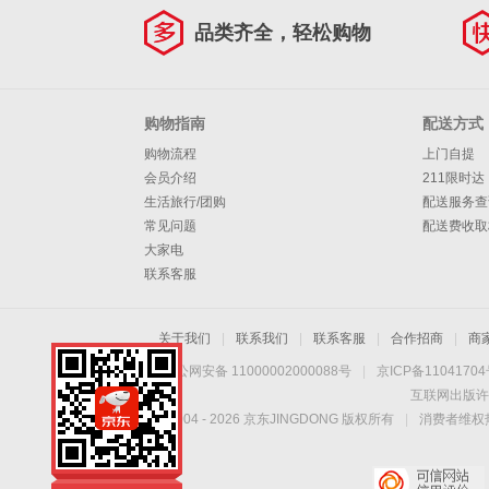
品类齐全，轻松购物
购物指南
配送方式
购物流程
上门自提
会员介绍
211限时达
生活旅行/团购
配送服务查
常见问题
配送费收取
大家电
联系客服
关于我们
|
联系我们
|
联系客服
|
合作招商
|
商
京公网安备 11000002000088号
|
京ICP备1104170
互联网出版许
Copyright © 2004 -
2026
京东JINGDONG 版权所有
|
消费者维权热
Aqara全屋智能家居